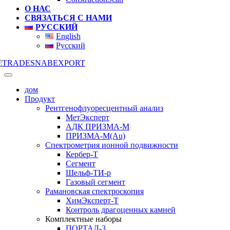
О НАС
СВЯЗАТЬСЯ С НАМИ
РУССКИЙ
English
Русский
дом
Продукт
Рентгенофлуоресцентный анализ
МетЭксперт
АДК ПРИЗМА-М
ПРИЗМА-М(Au)
Спектрометрия ионной подвижности
Кербер-Т
Сегмент
Шельф-ТИ-р
Газовый сегмент
Рамановская спектроскопия
ХимЭксперт-Т
Контроль драгоценных камней
Комплектные наборы
ПОРТАЛ-3