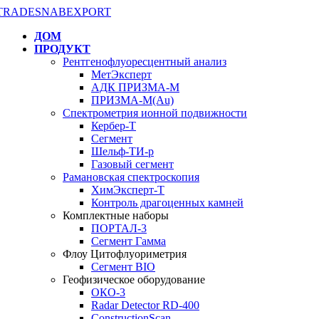
ДОМ
ПРОДУКТ
Рентгенофлуоресцентный анализ
МетЭксперт
АДК ПРИЗМА-М
ПРИЗМА-М(Au)
Спектрометрия ионной подвижности
Кербер-Т
Сегмент
Шельф-ТИ-р
Газовый сегмент
Рамановская спектроскопия
ХимЭксперт-Т
Контроль драгоценных камней
Комплектные наборы
ПОРТАЛ-3
Сегмент Гамма
Флоу Цитофлуориметрия
Сегмент BIO
Геофизическое оборудование
ОКО-3
Radar Detector RD-400
ConstructionScan